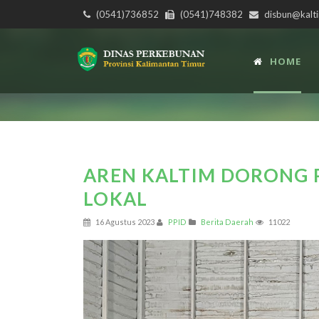
(0541)736852
(0541)748382
disbun@kalti
HOME
AREN KALTIM DORONG
LOKAL
16 Agustus 2023
PPID
Berita Daerah
11022