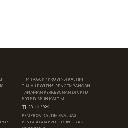
KP
TIM TAGUPP PROVINSI KALTIM
MA
TINJAU POTENSI PENGEMBANGAN
TANAMAN PERKEBUNAN DI UPTD
PBTP DISBUN KALTIM
23 Juli 2026
PEMPROV KALTIM EVALUASI
Adat
PENGUATAN PRODUK INDIKASI