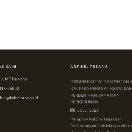
AK KAMI
ARTIKEL TRBARU
 Jl. MT Haryono
DISBUN KALTIM DAN DISTAN 
KALTARA PERKUAT KERJA SA
41-736852
PERBENIHAN TANAMAN
bun@kaltimprov.go.id
PERKEBUNAN
30 Juli 2026
Pemprov Kaltim Tegaskan
Perlindungan Hak Masyarakat 