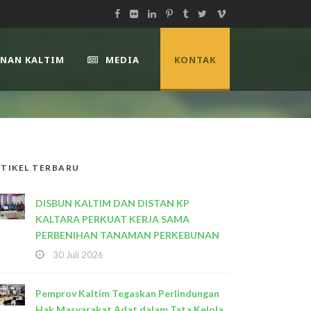
UNAN KALTIM
MEDIA
KONTAK
TIKEL TERBARU
DISBUN KALTIM DAN DISTAN KP
KALTARA PERKUAT KERJA SAMA
PERBENIHAN TANAMAN PERKEBUNAN
30 Juli 2026
Pemprov Kaltim Tegaskan Perlindungan
Hak Masyarakat Adat dalam Tata Kelola