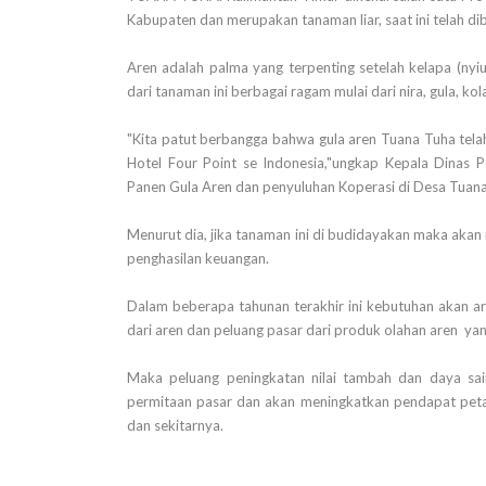
Kabupaten dan merupakan tanaman liar, saat ini telah d
Aren adalah palma yang terpenting setelah kelapa (nyi
dari tanaman ini berbagai ragam mulai dari nira, gula, kola
"Kita patut berbangga bahwa gula aren Tuana Tuha tela
Hotel Four Point se Indonesia,"ungkap Kepala Dinas
Panen Gula Aren dan penyuluhan Koperasi di Desa Tuana
Menurut dia, jika tanaman ini di budidayakan maka ak
penghasilan keuangan.
Dalam beberapa tahunan terakhir ini kebutuhan akan ar
dari aren dan peluang pasar dari produk olahan aren ya
Maka peluang peningkatan nilai tambah dan daya sa
permitaan pasar dan akan meningkatkan pendapat pe
dan sekitarnya.