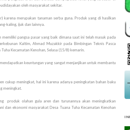
ibudidayakan oleh masyarakat sekitar.
ur) karena merupakan tanaman serba guna. Produk yang di hasilkan
ng-kaling, ijuk dan lainnya.
h memiliki pangsa pasar yang baik dimana saat ini telah masuk pada
 Perkebunan Kaltim, Ahmad Muzakkir pada Bimbingan Teknis Pasca
 Tuha Kecamatan Kenohan, Selasa (15/8) kemarin.
an mendapatkan keuntungan yang sangat menjanjikan untuk membantu
en cukup meningkat, hal ini karena adanya peningkatan bahan baku
ng meningkat.
ing produk olahan gula aren dan turunannya akan meningkatkan
tani dan ekonomi masyarakat Desa Tuana Tuha Kecamatan Kenohan
IN