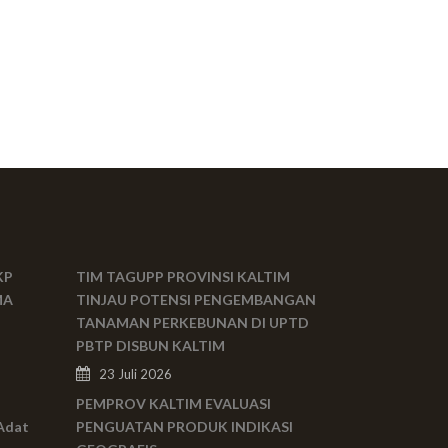
KP
TIM TAGUPP PROVINSI KALTIM
MA
TINJAU POTENSI PENGEMBANGAN
TANAMAN PERKEBUNAN DI UPTD
PBTP DISBUN KALTIM
23 Juli 2026
PEMPROV KALTIM EVALUASI
Adat
PENGUATAN PRODUK INDIKASI