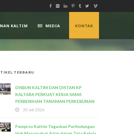
UNAN KALTIM
MEDIA
KONTAK
TIKEL TERBARU
DISBUN KALTIM DAN DISTAN KP
KALTARA PERKUAT KERJA SAMA
PERBENIHAN TANAMAN PERKEBUNAN
30 Juli 2026
Pemprov Kaltim Tegaskan Perlindungan
Hak Masyarakat Adat dalam Tata Kelola