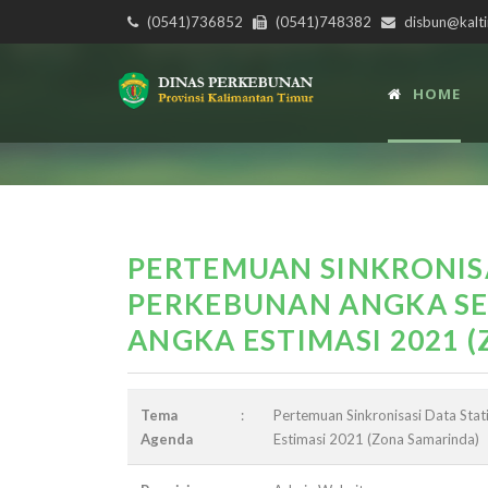
(0541)736852
(0541)748382
disbun@kalti
HOME
PERTEMUAN SINKRONISA
PERKEBUNAN ANGKA SE
ANGKA ESTIMASI 2021 
Tema
:
Pertemuan Sinkronisasi Data Sta
Agenda
Estimasi 2021 (Zona Samarinda)