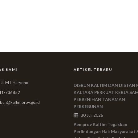
AK KAMI
ARTIKEL TRBARU
 Jl. MT Haryono
DISBUN KALTIM DAN DISTAN 
KALTARA PERKUAT KERJA SA
41-736852
PERBENIHAN TANAMAN
bun@kaltimprov.go.id
PERKEBUNAN
30 Juli 2026
Pemprov Kaltim Tegaskan
Perlindungan Hak Masyarakat 