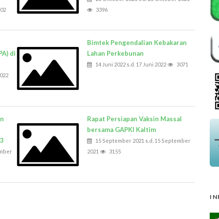
02
3396
Bimtek Pengendalian Kebakaran
A) di
Lahan Perkebunan
14 Juni 2022 s.d. 17 Juni 2022
3071
2022
an
Rapat Persiapan Vaksin Massal
bersama GAPKI Kaltim
23
15 September 2021 s.d. 15 September
ember
2021
3155
IN