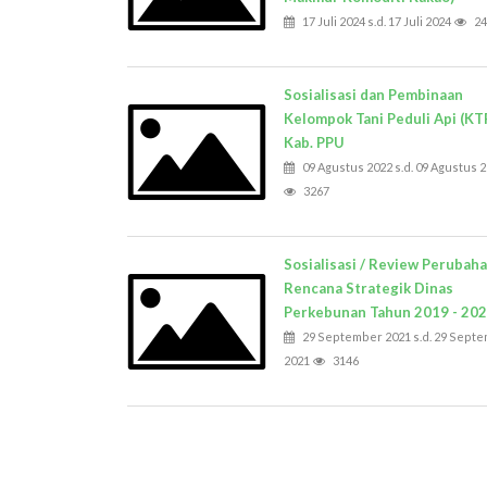
17 Juli 2024 s.d. 17 Juli 2024
24
Sosialisasi dan Pembinaan
Kelompok Tani Peduli Api (KTP
Kab. PPU
09 Agustus 2022 s.d. 09 Agustus 
3267
Sosialisasi / Review Perubah
Rencana Strategik Dinas
Perkebunan Tahun 2019 - 20
29 September 2021 s.d. 29 Sept
2021
3146