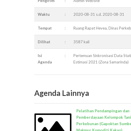
Pengirim
:
Admin Website
Waktu
:
2020-08-31 s.d. 2020-08-31
Tempat
:
Ruang Rapat Hevea, Dinas Perke
Dilihat
:
3587 kali
Isi
:
Pertemuan Sinkronisasi Data Sta
Agenda
Estimasi 2021 (Zona Samarinda)
Agenda Lainnya
Pelatihan Pendampingan dan
Pemberdayaan Kelompok Tan
Perkebunan (Gapoktan Sumb
Makmur Komoditi Kakao)