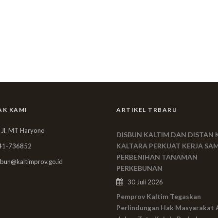
AK KAMI
ARTIKEL TRBARU
 Jl. MT Haryono
DISBUN KALTIM DAN DISTAN 
KALTARA PERKUAT KERJA SA
41-736852
PERBENIHAN TANAMAN
bun@kaltimprov.go.id
PERKEBUNAN
30 Juli 2026
Pemprov Kaltim Tegaskan
Perlindungan Hak Masyarakat 