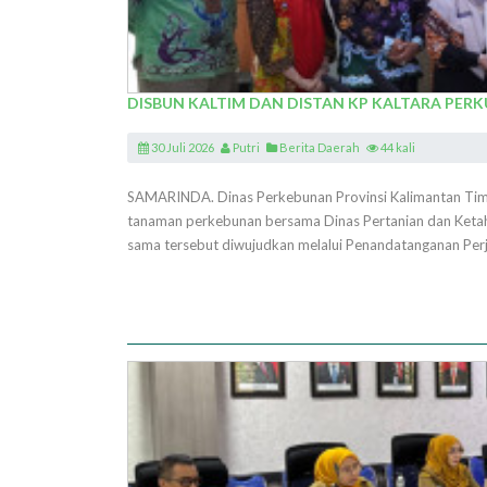
DISBUN KALTIM DAN DISTAN KP KALTARA PE
30 Juli 2026
Putri
Berita Daerah
44 kali
SAMARINDA. Dinas Perkebunan Provinsi Kalimantan Timur
tanaman perkebunan bersama Dinas Pertanian dan Ketaha
sama tersebut diwujudkan melalui Penandatanganan Perja