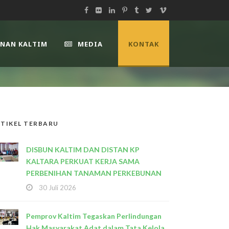
UNAN KALTIM
MEDIA
KONTAK
TIKEL TERBARU
DISBUN KALTIM DAN DISTAN KP
KALTARA PERKUAT KERJA SAMA
PERBENIHAN TANAMAN PERKEBUNAN
30 Juli 2026
Pemprov Kaltim Tegaskan Perlindungan
Hak Masyarakat Adat dalam Tata Kelola