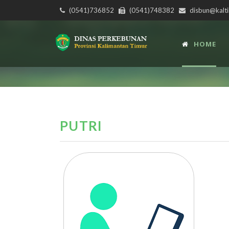
(0541)736852
(0541)748382
disbun@kalti
HOME
PUTRI