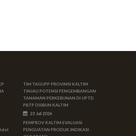
KP
TIM TAGUPP PROVINSI KALTIM
MA
TINJAU POTENSI PENGEMBANGAN
TANAMAN PERKEBUNAN DI UPTD
PBTP DISBUN KALTIM
23 Juli 2026
PEMPROV KALTIM EVALUASI
Adat
PENGUATAN PRODUK INDIKASI