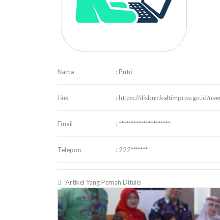
Nama
: Putri
Link
: https://disbun.kaltimprov.go.id/use
Email
: *********************
Telepon
: 222*******
Artikel Yang Pernah Ditulis