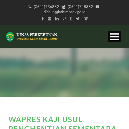
(0541)736852
(0541)748382
disbun@kaltimprov.go.id
WAPRES KAJI USUL
PENGHENTIAN SEMENTARA