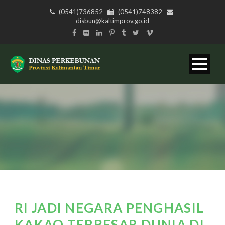
(0541)736852
(0541)748382
disbun@kaltimprov.go.id
RI JADI NEGARA PENGHASIL
KAKAO TERBESAR DUNIA DI