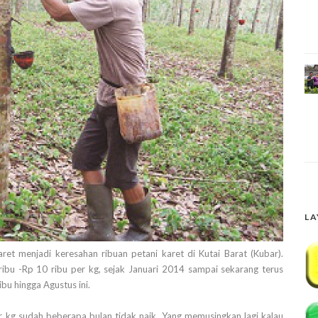
LA
t menjadi keresahan ribuan petani karet di Kutai Barat (Kubar).
ibu -Rp 10 ribu per kg, sejak Januari 2014 sampai sekarang terus
ibu hingga Agustus ini.
er kg sudah beberapa bulan tidak naik. Yang memusingkan lagi kalau