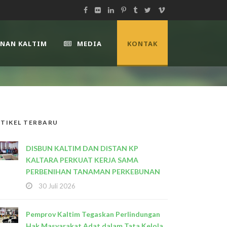
UNAN KALTIM
MEDIA
KONTAK
TIKEL TERBARU
DISBUN KALTIM DAN DISTAN KP
KALTARA PERKUAT KERJA SAMA
PERBENIHAN TANAMAN PERKEBUNAN
30 Juli 2026
Pemprov Kaltim Tegaskan Perlindungan
Hak Masyarakat Adat dalam Tata Kelola