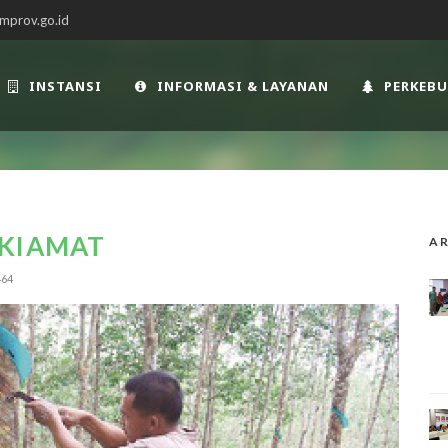
mprov.go.id
INSTANSI
INFORMASI & LAYANAN
PERKEB
 KIAMAT
AR
464