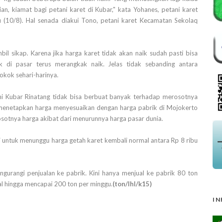
an, kiamat bagi petani karet di Kubar," kata Yohanes, petani karet
(10/8). Hal senada diakui Tono, petani karet Kecamatan Sekolaq
bil sikap. Karena jika harga karet tidak akan naik sudah pasti bisa
 di pasar terus merangkak naik. Jelas tidak sebanding antara
okok sehari-harinya.
ni Kubar Rinatang tidak bisa berbuat banyak terhadap merosotnya
 menetapkan harga menyesuaikan dengan harga pabrik di Mojokerto
osotnya harga akibat dari menurunnya harga pasar dunia.
i untuk menunggu harga getah karet kembali normal antara Rp 8 ribu
gurangi penjualan ke pabrik. Kini hanya menjual ke pabrik 80 ton
mal hingga mencapai 200 ton per minggu.
(ton/lhl/k15)
IN