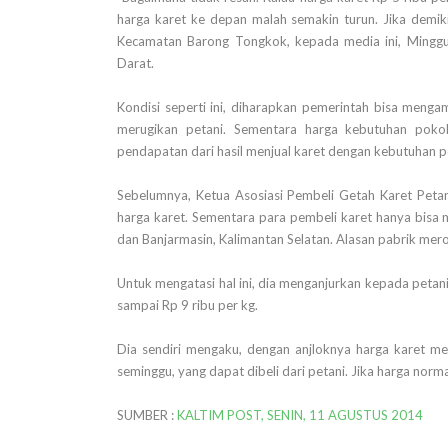
harga karet ke depan malah semakin turun. Jika demiki
Kecamatan Barong Tongkok, kepada media ini, Minggu 
Darat.
Kondisi seperti ini, diharapkan pemerintah bisa mengam
merugikan petani. Sementara harga kebutuhan pokok
pendapatan dari hasil menjual karet dengan kebutuhan p
Sebelumnya, Ketua Asosiasi Pembeli Getah Karet Peta
harga karet. Sementara para pembeli karet hanya bisa
dan Banjarmasin, Kalimantan Selatan. Alasan pabrik mer
Untuk mengatasi hal ini, dia menganjurkan kepada petan
sampai Rp 9 ribu per kg.
Dia sendiri mengaku, dengan anjloknya harga karet men
seminggu, yang dapat dibeli dari petani. Jika harga nor
SUMBER :
KALTIM POST, SENIN, 11 AGUSTUS 2014