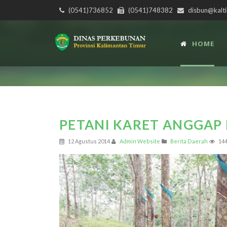
(0541)736852
(0541)748382
disbun@kalti
HOME
PETANI KARET ANGGAP
12 Agustus 2014
Admin Website
Berita Daerah
14