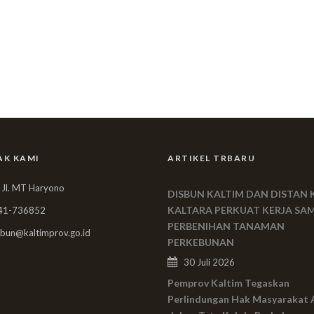
AK KAMI
ARTIKEL TRBARU
 Jl. MT Haryono
DISBUN KALTIM DAN DISTAN 
KALTARA PERKUAT KERJA SA
41-736852
PERBENIHAN TANAMAN
bun@kaltimprov.go.id
PERKEBUNAN
30 Juli 2026
Pemprov Kaltim Tegaskan
Perlindungan Hak Masyarakat 