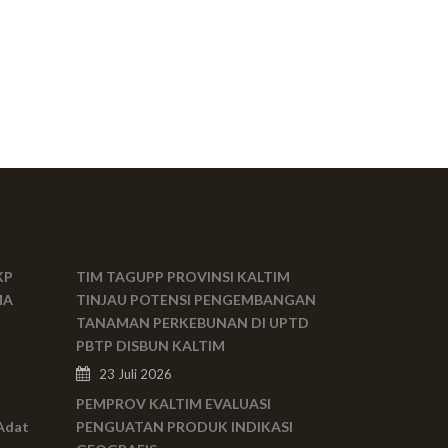
KP
TIM TAGUPP PROVINSI KALTIM
MA
TINJAU POTENSI PENGEMBANGAN
TANAMAN PERKEBUNAN DI UPTD
PBTP DISBUN KALTIM
23 Juli 2026
PEMPROV KALTIM EVALUASI
Adat
PENGUATAN PRODUK INDIKASI