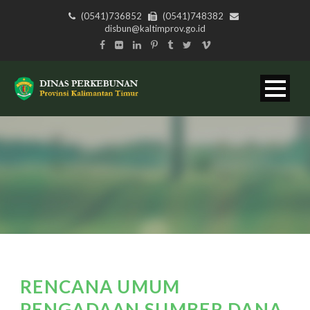
(0541)736852
(0541)748382
disbun@kaltimprov.go.id
RENCANA UMUM
PENGADAAN SUMBER DANA