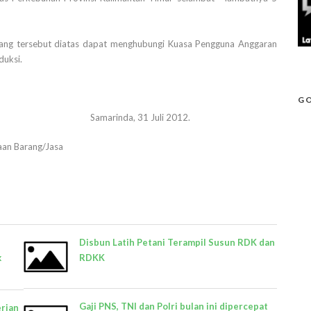
ang tersebut diatas dapat menghubungi Kuasa Pengguna Anggaran
duksi.
GO
Samarinda, 31 Juli 2012.
aan Barang/Jasa
Disbun Latih Petani Terampil Susun RDK dan
k
RDKK
Gaji PNS, TNI dan Polri bulan ini dipercepat
rian