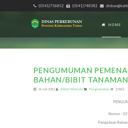
(0541)736852
(0541)748382
disbun@kalti
HOME
PENGUMUMAN PEMENA
BAHAN/BIBIT TANAMAN
31 Juli 2012
Admin Website
Pengumuman
11863
P
ENGU
Nomor : 02
Pengadaan Bahan 