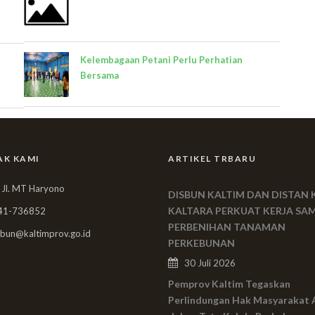
Kelembagaan Petani Perlu Perhatian
Bersama
AK KAMI
ARTIKEL TRBARU
 Jl. MT Haryono
DISBUN KALTIM DAN DISTAN 
KALTARA PERKUAT KERJA SA
41-736852
PERBENIHAN TANAMAN
bun@kaltimprov.go.id
PERKEBUNAN
30 Juli 2026
Pemprov Kaltim Tegaskan
Perlindungan Hak Masyarakat 