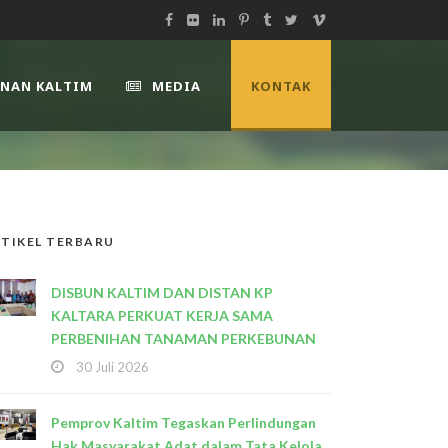
UNAN KALTIM
MEDIA
KONTAK
TIKEL TERBARU
DISBUN KALTIM DAN DISTAN KP
KALTARA PERKUAT KERJA SAMA
PERBENIHAN TANAMAN PERKEBUNAN
30 Juli 2026
Pemprov Kaltim Tegaskan Perlindungan
Hak Masyarakat Adat dalam Tata Kelola