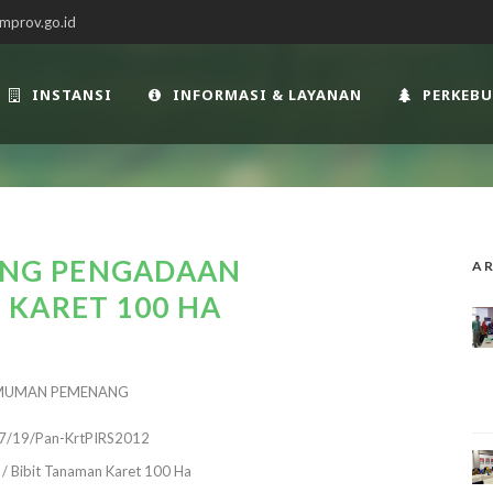
mprov.go.id
INSTANSI
INFORMASI & LAYANAN
PERKEB
NG PENGADAAN
AR
 KARET 100 HA
MUMAN PEMENANG
7/19/Pan-KrtPIRS2012
/ Bibit Tanaman Karet 100 Ha