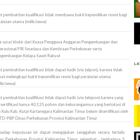
t pembuktian kualifikasi tidak membawa bukti kepemilikan resmi bagi
alatan utama (milik/sewa)
a surat blokir dari Kuasa Pengguna Anggaran Pengembangan dan
erasional PIR Swadaya dan Kemitraan Perkebunan serta
ngembangan Kelapa Sawit Rakyat
L
t pembuktian kualifikasi tidak dapat hadir (via telpon), karena tidak
at melengkapi bukti kepemilikan resmi bagi peralatan utama
lik/sewa)
t pembuktian kualifikasi tidak dapat hadir (via telepon) karena yang
sertifikasi hanya 40.125 pohon dan kekurangannya yang berlokasi di
 Kulu Kab. Kutai Kartanegara Kalimantan Timur belum disertifikasi oleh
TD-PBP Dinas Perkebunan Provinsi Kalimantan Timur
hadap keputusan ini dapat mengajukan sanggahan secara tertulis
s Perkebunan Provinsi Kalimantan Timur selambat - lambatnya 5