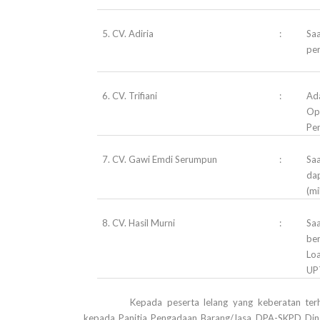
5. CV. Adiria
:
Saa
per
6. CV. Trifiani
:
Ad
Op
Pe
7. CV. Gawi Emdi Serumpun
:
Saa
dap
(mi
8. CV. Hasil Murni
:
Saa
ber
Loa
UP
Kepada peserta lelang yang keberatan ter
kepada Panitia Pengadaan Barang/Jasa DPA-SKPD Dina