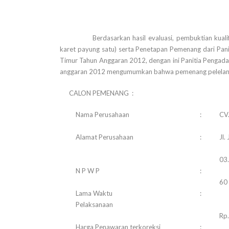
Berdasarkan hasil evaluasi, pembuktian kuali
karet payung satu) serta Penetapan Pemenang dari Pani
Timur Tahun Anggaran 2012, dengan ini Panitia Pengada
anggaran 2012 mengumumkan bahwa pemenang pelelangan
CALON PEMENANG :
Nama Perusahaan
:
CV
Alamat Perusahaan
:
Jl.
03
N P W P
:
60 
Lama Waktu
:
Pelaksanaan
Rp
Harga Penawaran terkoreksi
: