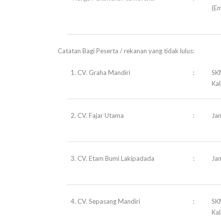
(Em
Catatan Bagi Peserta / rekanan yang tidak lulus:
1. CV. Graha Mandiri
:
SKM
Ka
2. CV. Fajar Utama
:
Jam
3. CV. Etam Bumi Lakipadada
:
Ja
4. CV. Sepasang Mandiri
:
SKM
Ka