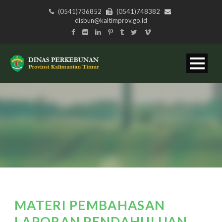
(0541)736852
(0541)748382
disbun@kaltimprov.go.id
MATERI PEMBAHASAN
LAPORAN PENDAHULUAN