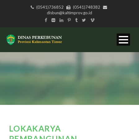
(0541)736852
(0541)748382
disbun@kaltimprov.go.id
LOKAKARYA
PEMBANGUNAN