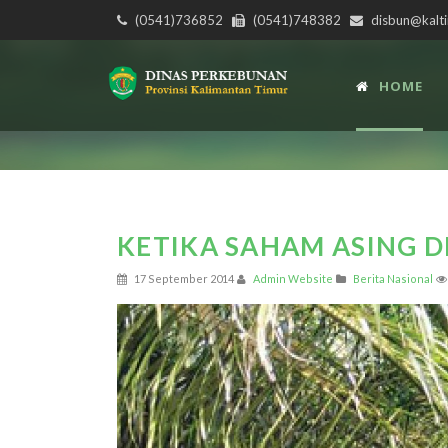
(0541)736852
(0541)748382
disbun@kalti
HOME
KETIKA SAHAM ASING D
17 September 2014
Admin Website
Berita Nasional