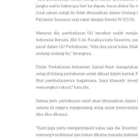
jangka waktu beberapa hari ke depan, harus diakui itu 
(soal saham asing) itu tidak dimasukkan dalam Undang-
Pertanian Suswono saat raker dengan Komisi IV (15/9).
Menurut dia, pembahasan UU tersebut sudah menjad
Indonesia Bersatu Jilid II ini. Pasalnya kata Suswono,
pasal dalam UU Perkebunan. "Ada dua pasal kalau tidak 
undang-undang itu," terangnya.
Dirjen Perkebunan Kementan Gamal Nasir mengataka
asing di bidang perkebunan untuk dibuat dalam bentuk P
lihat pembatasannya bagaimana. Saya khawatir investa
menyangkut rakyat," kata dia.
Semua jenis perkebunan nanti akan dimasukkan dalam PP
selama ini negara mengundang asing untuk berinvestas
tiba-tiba dibatasi.
"Kami juga perlu mengantisipasi kalau saja dia (investor 
memang kondisional dan belum dibahas kepada
stakehol