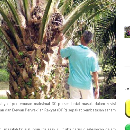
LA
ng di perkebunan maksimal 30 persen batal masuk dalam revisi
ian dan Dewan Perwakilan Rakyat (DPR) sepakat pembatasan saham
masalah krusial, poin itu agak sulit jika harus diselesaikan dalam