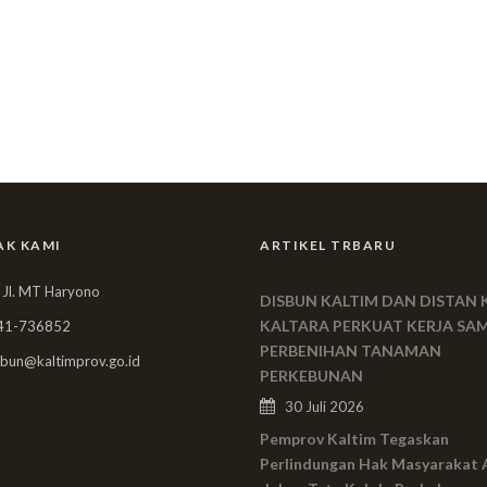
AK KAMI
ARTIKEL TRBARU
 Jl. MT Haryono
DISBUN KALTIM DAN DISTAN 
KALTARA PERKUAT KERJA SA
41-736852
PERBENIHAN TANAMAN
bun@kaltimprov.go.id
PERKEBUNAN
30 Juli 2026
Pemprov Kaltim Tegaskan
Perlindungan Hak Masyarakat 