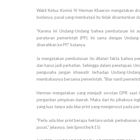
Wakil Ketua Komisi IV Herman Khaeron mengatakan
dr
bedanya, pasal yang membatasi itu tidak dicantumkan d
"Karena ini Undang-Undang bahwa pembatasan ini adal
peraturan pemerintah (PP). Ini sama dengan Undang-U
diserahkan ke PP," katanya.
Ia mengatakan pembatasan itu dilatari fakta bahwa per
dan harus jadi perhatian. Sehingga dalam penetapan, U
pengusaha jangan khawatir terhadap Undang-Undan
membahasnya bersama pemerintah. "Biar nanti pemerin
Herman mengatakan yang menjadi sorotan DPR saat ini 
pergantian pimpinan daerah. Maka dari itu pihaknya ingin
yang luas tanpa ada
blue print
yang mengerucut pada pere
"Perlu ada
blue print
berapa hektare untuk perkebunan s
pusat," jelasnya. (wir/jpnn/che/k15)