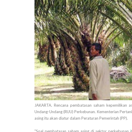
JAKARTA. Rencana pembatasan saham kepemilikan asi
Undang-Undang (RUU) Perkebunan. Kementerian Pertan
asing itu akan diatur dalam Peraturan Pemerintah (PP).
"Soal pembatasan saham asing di sektor perkebunan itu 