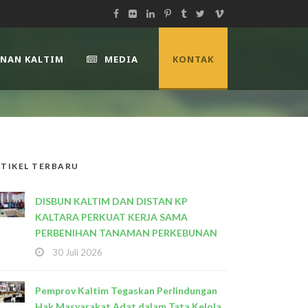
UNAN KALTIM
MEDIA
KONTAK
TIKEL TERBARU
DISBUN KALTIM DAN DISTAN KP
KALTARA PERKUAT KERJA SAMA
PERBENIHAN TANAMAN PERKEBUNAN
30 Juli 2026
Pemprov Kaltim Tegaskan Perlindungan
Hak Masyarakat Adat dalam Tata Kelola