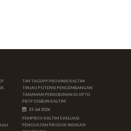
KP
TIM TAGUPP PROVINSI KALTIM
MA
TINJAU POTENSI PENGEMBANGAN
TANAMAN PERKEBUNAN DI UPTD
PBTP DISBUN KALTIM
23 Juli 2026
PEMPROV KALTIM EVALUASI
Adat
PENGUATAN PRODUK INDIKASI