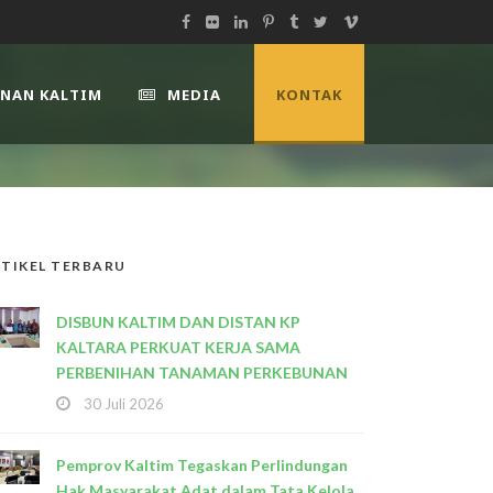
UNAN KALTIM
MEDIA
KONTAK
TIKEL TERBARU
DISBUN KALTIM DAN DISTAN KP
KALTARA PERKUAT KERJA SAMA
PERBENIHAN TANAMAN PERKEBUNAN
30 Juli 2026
Pemprov Kaltim Tegaskan Perlindungan
Hak Masyarakat Adat dalam Tata Kelola