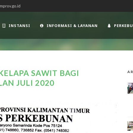
mprov.go.id
INSTANSI
INFORMASI & LAYANAN
PERKEB
KELAPA SAWIT BAGI
AR
AN JULI 2020