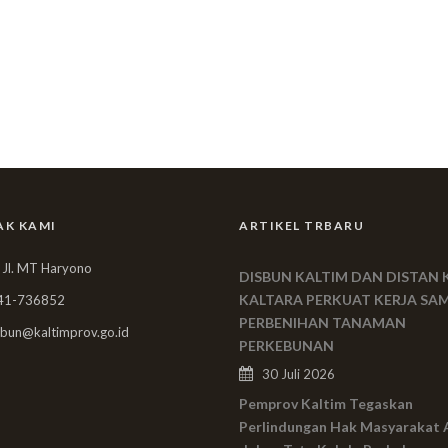
AK KAMI
ARTIKEL TRBARU
 Jl. MT Haryono
DISBUN KALTIM DAN DISTAN 
KALTARA PERKUAT KERJA SA
41-736852
PERBENIHAN TANAMAN
bun@kaltimprov.go.id
PERKEBUNAN
30 Juli 2026
Pemprov Kaltim Tegaskan
Perlindungan Hak Masyarakat 