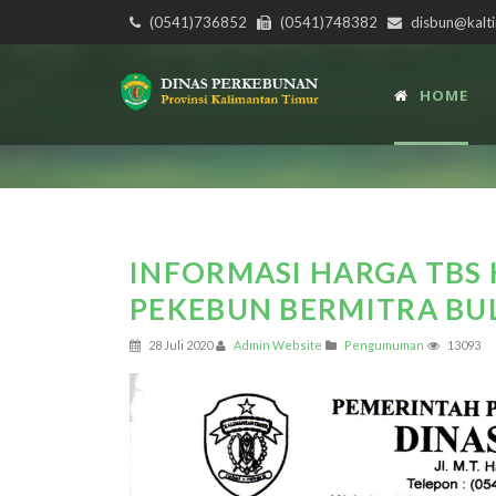
(0541)736852
(0541)748382
disbun@kalti
HOME
INFORMASI HARGA TBS 
PEKEBUN BERMITRA BUL
28 Juli 2020
Admin Website
Pengumuman
13093