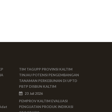
KP
TIM TAGUPP PROVINSI KALTIM
MA
TINJAU POTENSI PENGEMBANGAN
TANAMAN PERKEBUNAN DI UPTD
PBTP DISBUN KALTIM
23 Juli 2026
PEMPROV KALTIM EVALUASI
Adat
PENGUATAN PRODUK INDIKASI