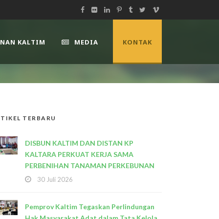
UNAN KALTIM
MEDIA
KONTAK
TIKEL TERBARU
DISBUN KALTIM DAN DISTAN KP
KALTARA PERKUAT KERJA SAMA
PERBENIHAN TANAMAN PERKEBUNAN
30 Juli 2026
Pemprov Kaltim Tegaskan Perlindungan
Hak Masyarakat Adat dalam Tata Kelola