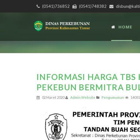
(0541)736852
(0541)748382
disbun@kalti
HOME
INFORMASI HARGA TBS 
PEKEBUN BERMITRA BUL
02 Maret 2020
Admin Website
Pengumuman
14051