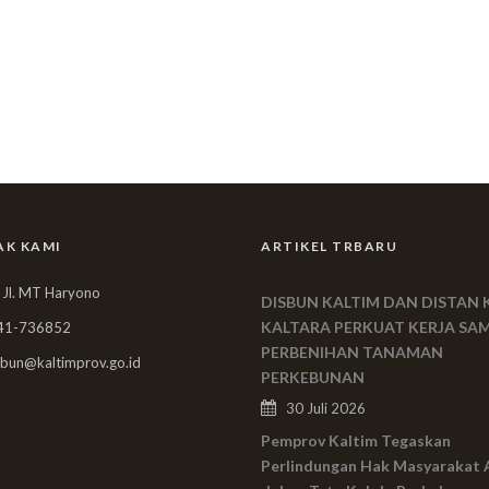
AK KAMI
ARTIKEL TRBARU
 Jl. MT Haryono
DISBUN KALTIM DAN DISTAN 
KALTARA PERKUAT KERJA SA
41-736852
PERBENIHAN TANAMAN
bun@kaltimprov.go.id
PERKEBUNAN
30 Juli 2026
Pemprov Kaltim Tegaskan
Perlindungan Hak Masyarakat 