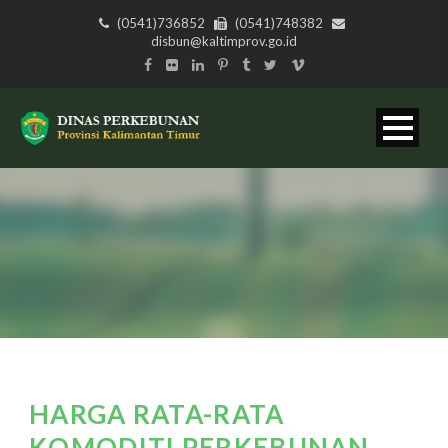
(0541)736852
(0541)748382
disbun@kaltimprov.go.id
HARGA RATA-RATA
KOMODITI PERKEBUNAN