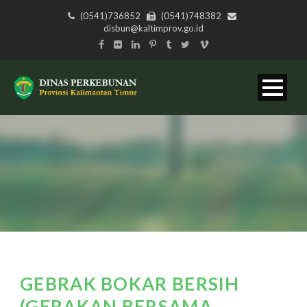
(0541)736852
(0541)748382
disbun@kaltimprov.go.id
GEBRAK BOKAR BERSIH
(GERAKAN BERSAMA