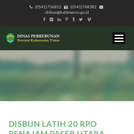
(0541)736852
(0541)748382
disbun@kaltimprov.go.id
DISBUN LATIH 20 RPO
PENAJAM PASER UTARA