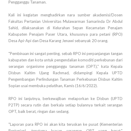
Pengganggu Tanaman.
Kali ini kegiatan menghadirkan nara sumber akademisi/Dosen
Fakultas Pertanian Universitas Mulawarman Samarinda Dr Abdul
Sahid, dilaksanakan di Kelurahan Sepan Kecamatan Penajam
Kabupaten Penajam Paser Utara, khususnya para petani (RPO)
Desa Api-Api dan Desa Karang Jenawi sebanyak 20 orang.
"Pembinaan ini sangat penting, sebab RPO ini perpanjangan tangan
kabupaten dan kota untuk pengendalian komoditi perkebunan dari
serangan organisme pengganggu tanaman (OPT)," kata Kepala
Disbun Kaltim Ujang Rachmad, didampingi Kepala UPTD
Pengembangan Perlindungan Tanaman Perkebunan Disbun Kaltim
Sopian usai membuka pelatihan, Kamis (16/6/2022).
RPO ini lanjutnya, berkewajiban melaporkan ke Disbun (UPTD
P2TP) secara rutin dan berkala setiap bulannya terkait serangan
OPT, baik berat, ringan dan sedang.
"Laporan para RPO ini akan kita teruskan ke pusat (Kementerian
Pertanian), terutama luasan serangan OPT yang berat,"