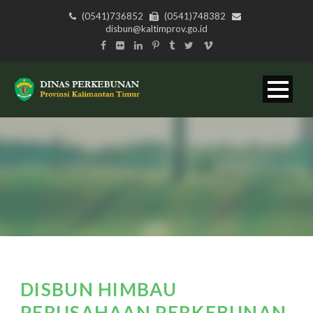
(0541)736852
(0541)748382
disbun@kaltimprov.go.id
DISBUN HIMBAU
PERUSAHAAN PERKEBUNAN