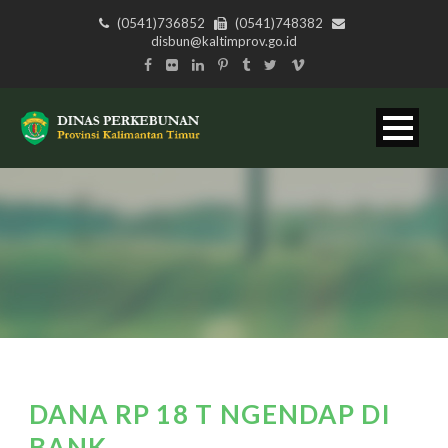
(0541)736852
(0541)748382
disbun@kaltimprov.go.id
DANA RP 18 T NGENDAP DI
BANK