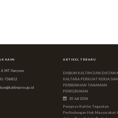
AK KAMI
ARTIKEL TRBARU
 Jl. MT Haryono
DISBUN KALTIM DAN DISTAN 
KALTARA PERKUAT KERJA SA
41-736852
PERBENIHAN TANAMAN
bun@kaltimprov.go.id
PERKEBUNAN
30 Juli 2026
Pemprov Kaltim Tegaskan
Perlindungan Hak Masyarakat 