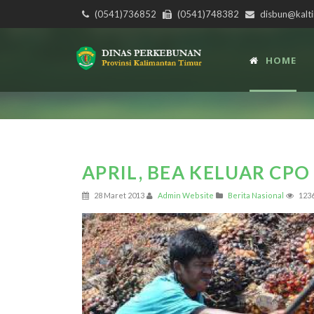
(0541)736852
(0541)748382
disbun@kalti
HOME
APRIL, BEA KELUAR CPO
28 Maret 2013
Admin Website
Berita Nasional
123