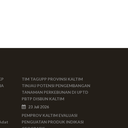
KP
TIM TAGUPP PROVINSI KALTIM
MA
TINJAU POTENSI PENGEMBANGAN
TANAMAN PERKEBUNAN DI UPTD
PBTP DISBUN KALTIM
23 Juli 2026
PEMPROV KALTIM EVALUASI
Adat
PENGUATAN PRODUK INDIKASI