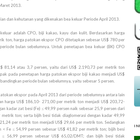
 Maret 2013.
ian dan kehutanan yang dikenakan bea keluar Periode April 2013.
eluar adalah CPO, biji kakao, kayu dan kulit. Berdasarkan harga
trik ton, harga patokan ekspor CPO ditetapkan sebesar US$ 780 per
n periode bulan sebelumnya. Untuk penetapan bea keluar (BK) CPO
S$ 81,14 atau 3,7 persen, yaitu dari US$ 2.190,73 per metrik ton
mpak pada penetapan harga patokan ekspor biji kakao menjadi US$
ibandingkan periode bulan sebelumnya, yaitu sebesar 5 persen.
tokan ekspor pada April 2013 dari periode sebelumnya antara lain
aran harga US$ 186,10- 271,00 per metrik ton menjadi US$ 203,72-
gan kadar zat besi (Fe) ≤ 49,99 persen naik sebesar 25,9 persen dari
metrik ton; serta bijih besi tidak diaglomerasi dengan kadar 49,99
 21,24 per metrik ton menjadi US$ 29,66 per metrik ton. Sedangkan
IN
n < Fe ≤ 54,99 persen sebesar US$ 41,82 per metrik ton; bijih besi
e ≤ 56,99 persen sebesar US$ 65,02/DMT; dan bijih besi tidak