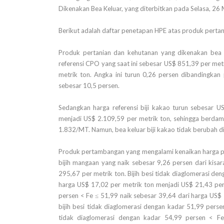
Dikenakan Bea Keluar, yang diterbitkan pada Selasa, 26
Berikut adalah daftar penetapan HPE atas produk pertan
Produk pertanian dan kehutanan yang dikenakan bea k
referensi CPO yang saat ini sebesar US$ 851,39 per me
metrik ton. Angka ini turun 0,26 persen dibandingka
sebesar 10,5 persen.
Sedangkan harga referensi biji kakao turun sebesar U
menjadi US$ 2.109,59 per metrik ton, sehingga berda
1.832/MT. Namun, bea keluar biji kakao tidak berubah d
Produk pertambangan yang mengalami kenaikan harga pa
bijih mangaan yang naik sebesar 9,26 persen dari kis
295,67 per metrik ton. Bijih besi tidak diaglomerasi den
harga US$ 17,02 per metrik ton menjadi US$ 21,43 per 
persen < Fe ≤ 51,99 naik sebesar 39,64 dari harga US$
bijih besi tidak diaglomerasi dengan kadar 51,99 perse
tidak diaglomerasi dengan kadar 54,99 persen < F