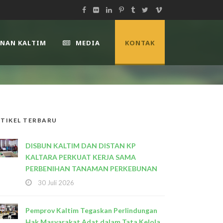
UNAN KALTIM
MEDIA
KONTAK
TIKEL TERBARU
DISBUN KALTIM DAN DISTAN KP
KALTARA PERKUAT KERJA SAMA
PERBENIHAN TANAMAN PERKEBUNAN
30 Juli 2026
Pemprov Kaltim Tegaskan Perlindungan
Hak Masyarakat Adat dalam Tata Kelola