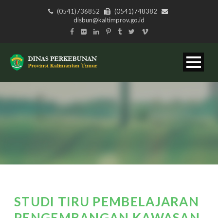
(0541)736852
(0541)748382
disbun@kaltimprov.go.id
STUDI TIRU PEMBELAJARAN
PENGEMBANGAN KAWASAN