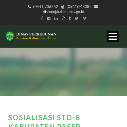
(0541)736852
(0541)748382
disbun@kaltimprov.go.id
SOSIALISASI STD-B
KABUPATEN PASER