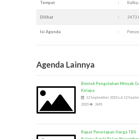
Tempat
:
Balik
Dilihat
:
3473 k
Isi Agenda
:
Penye
Agenda Lainnya
Bimtek Pengolahan Minyak G
Kelapa
12 September 2023 s.d. 12 Sept
2023
2691
Rapat Penetapan Harga TBS
Kelapa Sawit Bulan Novembe