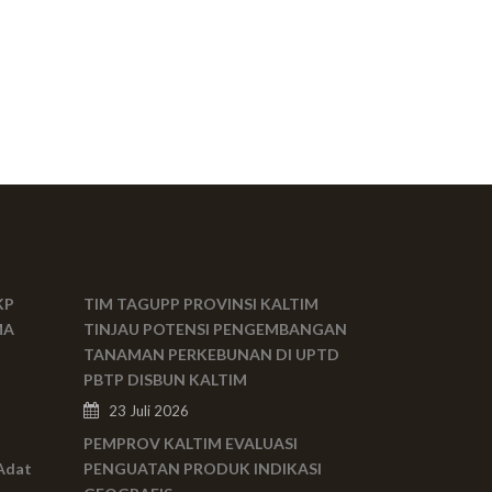
KP
TIM TAGUPP PROVINSI KALTIM
MA
TINJAU POTENSI PENGEMBANGAN
TANAMAN PERKEBUNAN DI UPTD
PBTP DISBUN KALTIM
23 Juli 2026
PEMPROV KALTIM EVALUASI
Adat
PENGUATAN PRODUK INDIKASI