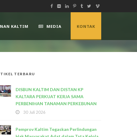
UNAN KALTIM
MEDIA
KONTAK
TIKEL TERBARU
DISBUN KALTIM DAN DISTAN KP
KALTARA PERKUAT KERJA SAMA
PERBENIHAN TANAMAN PERKEBUNAN
30 Juli 2026
Pemprov Kaltim Tegaskan Perlindungan
Hak Masyarakat Adat dalam Tata Kelola