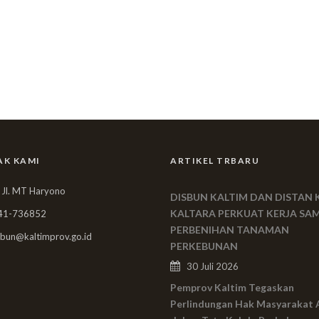
AK KAMI
ARTIKEL TRBARU
 Jl. MT Haryono
DISBUN KALTIM DAN DISTAN 
KALTARA PERKUAT KERJA SA
41-736852
PERBENIHAN TANAMAN
bun@kaltimprov.go.id
PERKEBUNAN
30 Juli 2026
Pemprov Kaltim Tegaskan
Perlindungan Hak Masyarakat 