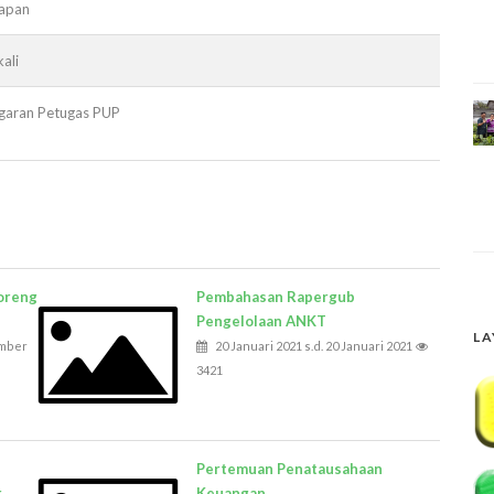
papan
ali
garan Petugas PUP
oreng
Pembahasan Rapergub
Pengelolaan ANKT
LA
ember
20 Januari 2021 s.d. 20 Januari 2021
3421
Pertemuan Penatausahaan
r
Keuangan