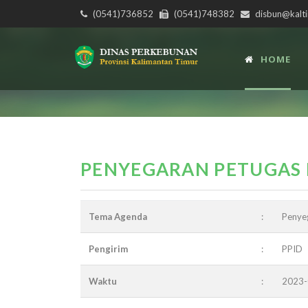
(0541)736852
(0541)748382
disbun@kalti
HOME
PENYEGARAN PETUGAS 
Tema Agenda
:
Penye
Pengirim
:
PPID
Waktu
:
2023-