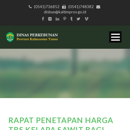
(0541)736852
(0541)748382
disbun@kaltimprov.go.id
RAPAT PENETAPAN HARGA
TBS KELAPA SAWIT BAGI