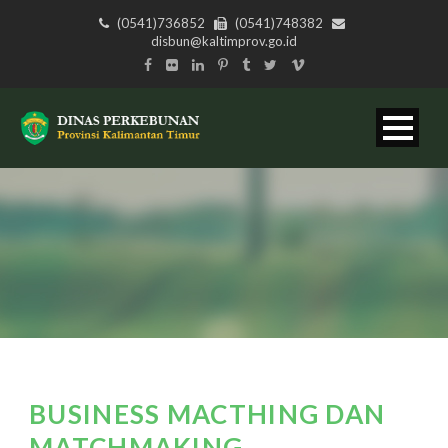
(0541)736852
(0541)748382
disbun@kaltimprov.go.id
BUSINESS MACTHING DAN
MATCHMAKING