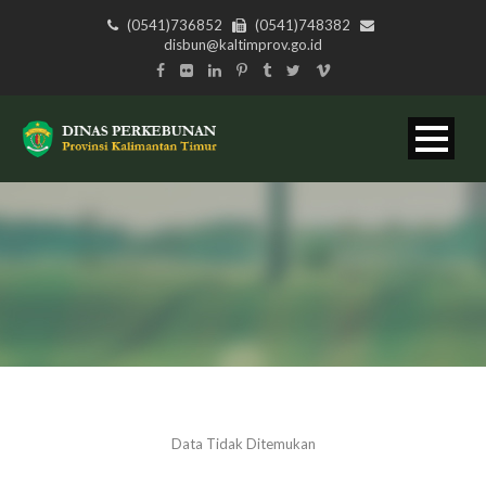
(0541)736852
(0541)748382
disbun@kaltimprov.go.id
Data Tidak Ditemukan