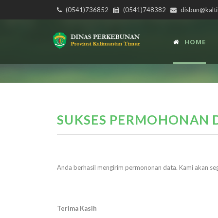
(0541)736852
(0541)748382
disbun@kalti
HOME
SUKSES PERMOHONAN 
Anda berhasil mengirim permononan data. Kami akan s
Terima Kasih