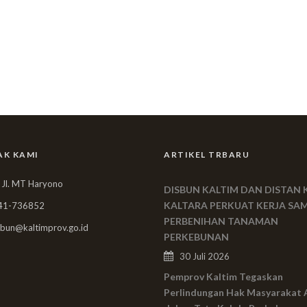
AK KAMI
ARTIKEL TRBARU
 Jl. MT Haryono
DISBUN KALTIM DAN DISTAN 
KALTARA PERKUAT KERJA SA
41-736852
PERBENIHAN TANAMAN
bun@kaltimprov.go.id
PERKEBUNAN
30 Juli 2026
Pemprov Kaltim Tegaskan
Perlindungan Hak Masyarakat 