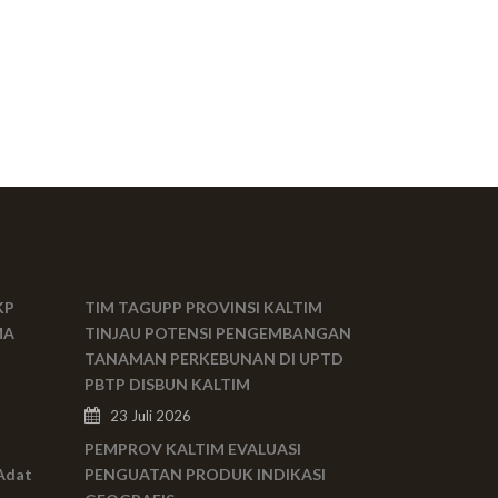
KP
TIM TAGUPP PROVINSI KALTIM
MA
TINJAU POTENSI PENGEMBANGAN
TANAMAN PERKEBUNAN DI UPTD
PBTP DISBUN KALTIM
23 Juli 2026
PEMPROV KALTIM EVALUASI
Adat
PENGUATAN PRODUK INDIKASI