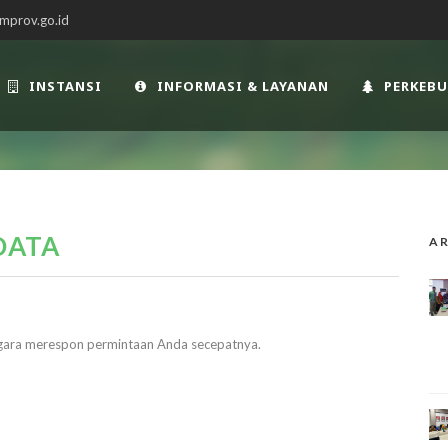
mprov.go.id
INSTANSI
INFORMASI & LAYANAN
PERKEB
DATA
AR
egara merespon permintaan Anda secepatnya.