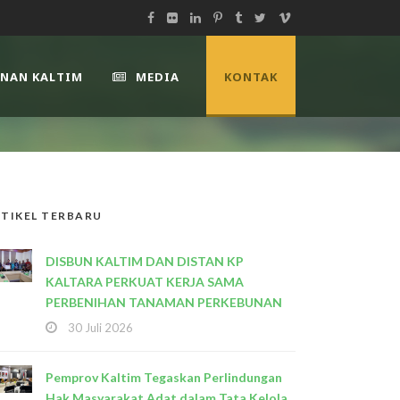
UNAN KALTIM
MEDIA
KONTAK
TIKEL TERBARU
DISBUN KALTIM DAN DISTAN KP
KALTARA PERKUAT KERJA SAMA
PERBENIHAN TANAMAN PERKEBUNAN
30 Juli 2026
Pemprov Kaltim Tegaskan Perlindungan
Hak Masyarakat Adat dalam Tata Kelola