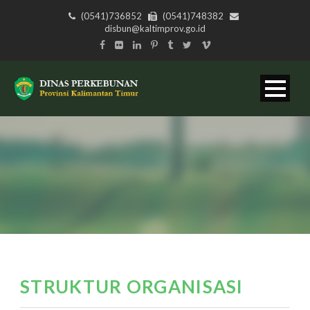
(0541)736852
(0541)748382
disbun@kaltimprov.go.id
STRUKTUR ORGANISASI