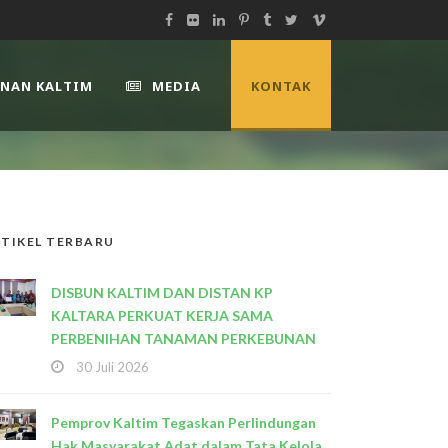
UNAN KALTIM
MEDIA
KONTAK
TIKEL TERBARU
DISBUN KALTIM DAN DISTAN KP
KALTARA PERKUAT KERJA SAMA
PERBENIHAN TANAMAN PERKEBUNAN
30 Juli 2026
Pemprov Kaltim Tegaskan Perlindungan
Hak Masyarakat Adat dalam Tata Kelola