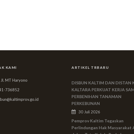
AK KAMI
ARTIKEL TRBARU
 Jl. MT Haryono
DISBUN KALTIM DAN DISTAN 
KALTARA PERKUAT KERJA SA
41-736852
PERBENIHAN TANAMAN
bun@kaltimprov.go.id
PERKEBUNAN
30 Juli 2026
Pemprov Kaltim Tegaskan
Perlindungan Hak Masyarakat 