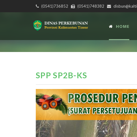
(0541)736852
(0541)748382
disbun@kalti
HOME
SPP SP2B-KS