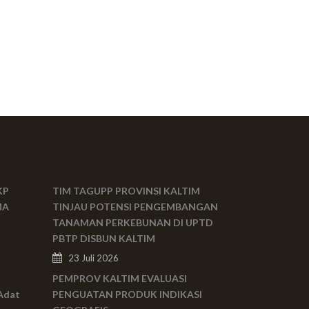
KP
TIM TAGUPP PROVINSI KALTIM
MA
TINJAU POTENSI PENGEMBANGAN
TANAMAN PERKEBUNAN DI UPTD
PBTP DISBUN KALTIM
23 Juli 2026
PEMPROV KALTIM EVALUASI
Adat
PENGUATAN PRODUK INDIKASI