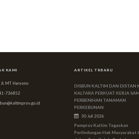
AK KAMI
ARTIKEL TRBARU
 Jl. MT Haryono
DISBUN KALTIM DAN DISTAN 
KALTARA PERKUAT KERJA SA
41-736852
PERBENIHAN TANAMAN
bun@kaltimprov.go.id
PERKEBUNAN
30 Juli 2026
Pemprov Kaltim Tegaskan
Perlindungan Hak Masyarakat 