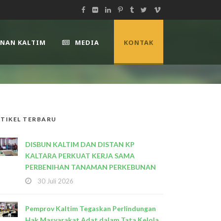
UNAN KALTIM
MEDIA
KONTAK
TIKEL TERBARU
DISBUN KALTIM DAN DISTAN KP
KALTARA PERKUAT KERJA SAMA
PERBENIHAN TANAMAN PERKEBUNAN
30 Juli 2026
Pemprov Kaltim Tegaskan Perlindungan
Hak Masyarakat Adat dalam Tata Kelola