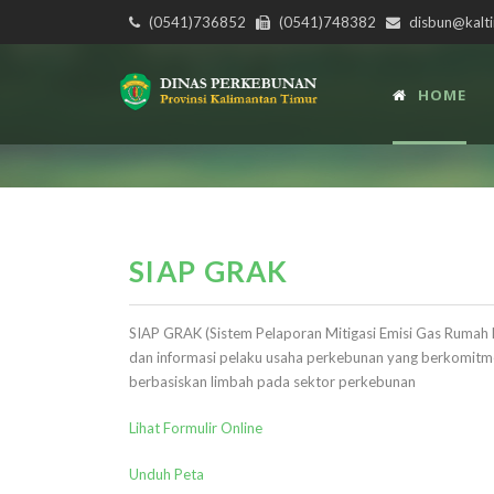
(0541)736852
(0541)748382
disbun@kalti
HOME
SIAP GRAK
SIAP GRAK (Sistem Pelaporan Mitigasi Emisi Gas Rumah
dan informasi pelaku usaha perkebunan yang berkomitmen
berbasiskan limbah pada sektor perkebunan
Lihat Formulir Online
Unduh Peta