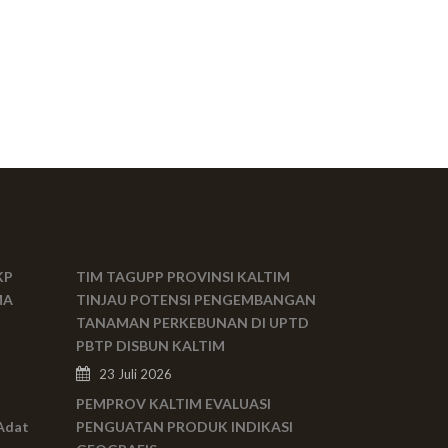
KP
TIM TAGUPP PROVINSI KALTIM
MA
TINJAU POTENSI PENGEMBANGAN
TANAMAN PERKEBUNAN DI UPTD
PBTP DISBUN KALTIM
23 Juli 2026
PEMPROV KALTIM EVALUASI
Adat
PENGUATAN PRODUK INDIKASI