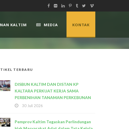
UNAN KALTIM
MEDIA
KONTAK
TIKEL TERBARU
DISBUN KALTIM DAN DISTAN KP
KALTARA PERKUAT KERJA SAMA
PERBENIHAN TANAMAN PERKEBUNAN
30 Juli 2026
Pemprov Kaltim Tegaskan Perlindungan
Hak Masyarakat Adat dalam Tata Kelola