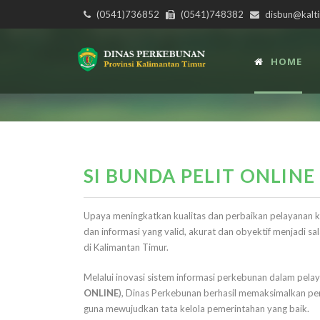
(0541)736852
(0541)748382
disbun@kalti
HOME
SI BUNDA PELIT ONLINE
Upaya meningkatkan kualitas dan perbaikan pelayanan 
dan informasi yang valid, akurat dan obyektif menjadi s
di Kalimantan Timur.
Melalui inovasi sistem informasi perkebunan dalam pelayan
ONLINE
), Dinas Perkebunan berhasil memaksimalkan pen
guna mewujudkan tata kelola pemerintahan yang baik.