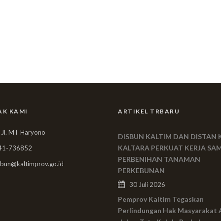
AK KAMI
ARTIKEL TRBARU
 Jl. MT Haryono
DISBUN KALTIM DAN DISTAN 
KALTARA PERKUAT KERJA SA
41-736852
PERBENIHAN TANAMAN
bun@kaltimprov.go.id
PERKEBUNAN
30 Juli 2026
Pemprov Kaltim Tegaskan
Perlindungan Hak Masyarakat 