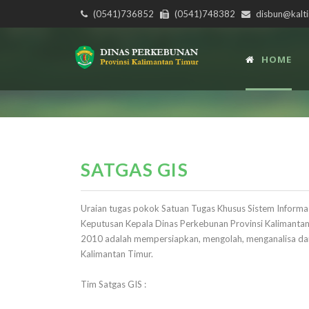
(0541)736852
(0541)748382
disbun@kalti
HOME
SATGAS GIS
Uraian tugas pokok Satuan Tugas Khusus Sistem Informas
Keputusan Kepala Dinas Perkebunan Provinsi Kalimanta
2010 adalah mempersiapkan, mengolah, menganalisa dan
Kalimantan Timur.
Tim Satgas GIS :