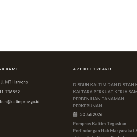
AK KAMI
ARTIKEL TRBARU
 Jl. MT Haryono
DISBUN KALTIM DAN DISTAN 
KALTARA PERKUAT KERJA SA
41-736852
PERBENIHAN TANAMAN
bun@kaltimprov.go.id
PERKEBUNAN
30 Juli 2026
Pemprov Kaltim Tegaskan
Perlindungan Hak Masyarakat 