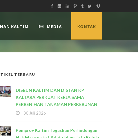
UNAN KALTIM
MEDIA
KONTAK
TIKEL TERBARU
DISBUN KALTIM DAN DISTAN KP
KALTARA PERKUAT KERJA SAMA
PERBENIHAN TANAMAN PERKEBUNAN
30 Juli 2026
Pemprov Kaltim Tegaskan Perlindungan
Hak Masyarakat Adat dalam Tata Kelola