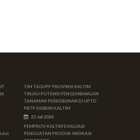
KP
TIM TAGUPP PROVINSI KALTIM
MA
TINJAU POTENSI PENGEMBANGAN
TANAMAN PERKEBUNAN DI UPTD
PBTP DISBUN KALTIM
23 Juli 2026
PEMPROV KALTIM EVALUASI
Adat
PENGUATAN PRODUK INDIKASI