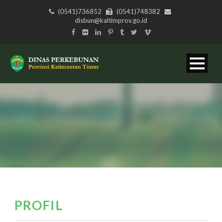
(0541)736852
(0541)748382
disbun@kaltimprov.go.id
PROFIL