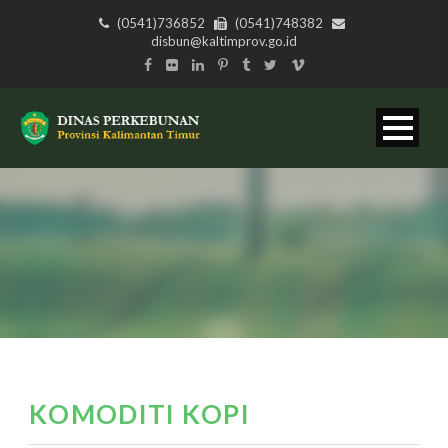
(0541)736852
(0541)748382
disbun@kaltimprov.go.id
KOMODITI KOPI