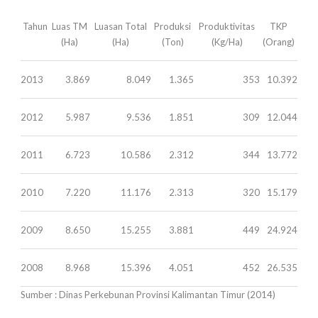
Tahun
Luas TM
Luasan Total
Produksi
Produktivitas
TKP
(Ha)
(Ha)
(Ton)
(Kg/Ha)
(Orang)
2013
3.869
8.049
1.365
353
10.392
2012
5.987
9.536
1.851
309
12.044
2011
6.723
10.586
2.312
344
13.772
2010
7.220
11.176
2.313
320
15.179
2009
8.650
15.255
3.881
449
24.924
2008
8.968
15.396
4.051
452
26.535
Sumber : Dinas Perkebunan Provinsi Kalimantan Timur (2014)