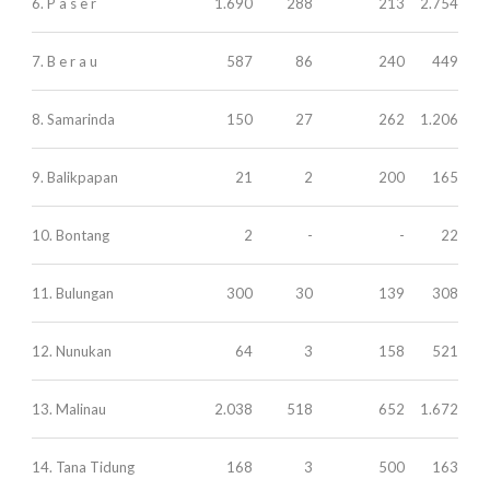
6. P a s e r
1.690
288
213
2.754
7. B e r a u
587
86
240
449
8. Samarinda
150
27
262
1.206
9. Balikpapan
21
2
200
165
10. Bontang
2
-
-
22
11. Bulungan
300
30
139
308
12. Nunukan
64
3
158
521
13. Malinau
2.038
518
652
1.672
14. Tana Tidung
168
3
500
163