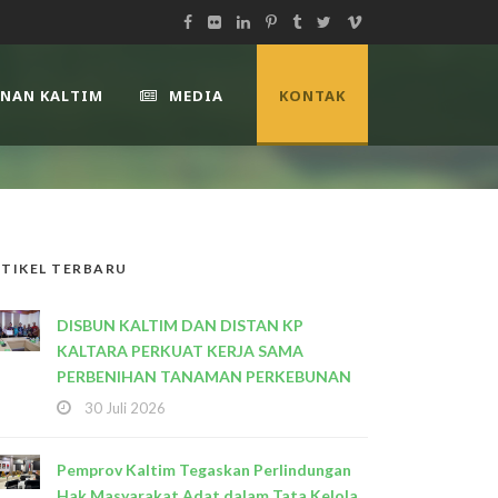
UNAN KALTIM
MEDIA
KONTAK
TIKEL TERBARU
DISBUN KALTIM DAN DISTAN KP
KALTARA PERKUAT KERJA SAMA
PERBENIHAN TANAMAN PERKEBUNAN
30 Juli 2026
Pemprov Kaltim Tegaskan Perlindungan
Hak Masyarakat Adat dalam Tata Kelola