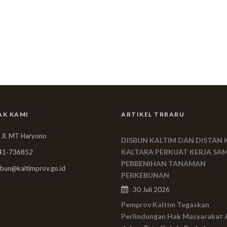
AK KAMI
ARTIKEL TRBARU
 Jl. MT Haryono
DISBUN KALTIM DAN DISTAN 
KALTARA PERKUAT KERJA SA
41-736852
PERBENIHAN TANAMAN
bun@kaltimprov.go.id
PERKEBUNAN
30 Juli 2026
Pemprov Kaltim Tegaskan
Perlindungan Hak Masyarakat 