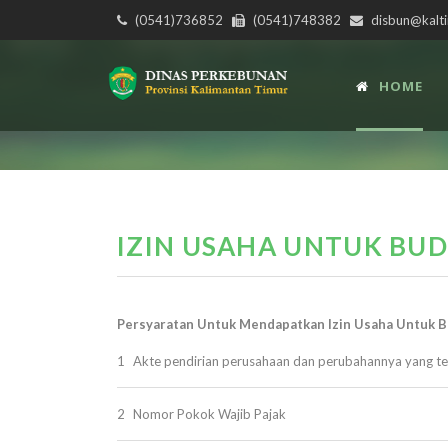
(0541)736852
(0541)748382
disbun@kalti
HOME
IZIN USAHA UNTUK BUDI
Persyaratan Untuk Mendapatkan Izin Usaha Untuk B
1
Akte pendirian perusahaan dan perubahannya yang te
2
Nomor Pokok Wajib Pajak