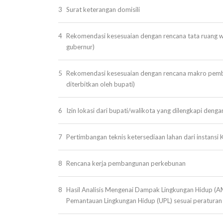
3
Surat keterangan domisili
4
Rekomendasi kesesuaian dengan rencana tata ruang wi
gubernur)
5
Rekomendasi kesesuaian dengan rencana makro pemba
diterbitkan oleh bupati)
6
Izin lokasi dari bupati/walikota yang dilengkapi denga
7
Pertimbangan teknis ketersediaan lahan dari instansi 
8
Rencana kerja pembangunan perkebunan
8
Hasil Analisis Mengenai Dampak Lingkungan Hidup (A
Pemantauan Lingkungan Hidup (UPL) sesuai peratura