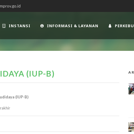
mprov.go.id
INSTANSI
INFORMASI & LAYANAN
PERKEB
DAYA (IUP-B)
AR
udidaya (IUP-B)
rakhir