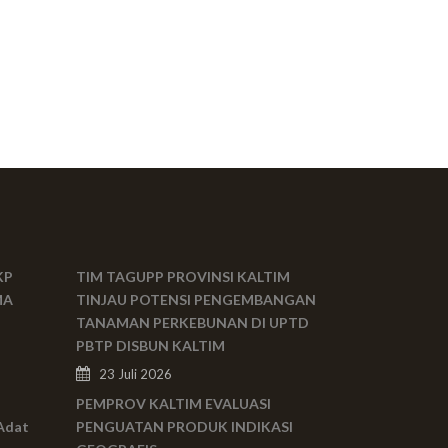
KP
TIM TAGUPP PROVINSI KALTIM
MA
TINJAU POTENSI PENGEMBANGAN
TANAMAN PERKEBUNAN DI UPTD
PBTP DISBUN KALTIM
23 Juli 2026
PEMPROV KALTIM EVALUASI
Adat
PENGUATAN PRODUK INDIKASI