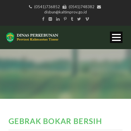
(0541)736852
(0541)748382
disbun@kaltimprov.go.id
GEBRAK BOKAR BERSIH