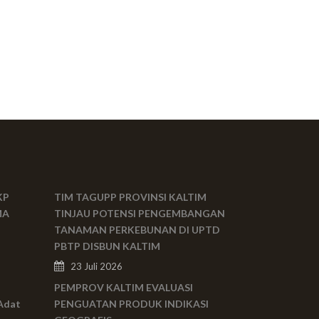
KP
TIM TAGUPP PROVINSI KALTIM
MA
TINJAU POTENSI PENGEMBANGAN
TANAMAN PERKEBUNAN DI UPTD
PBTP DISBUN KALTIM
23 Juli 2026
PEMPROV KALTIM EVALUASI
Adat
PENGUATAN PRODUK INDIKASI