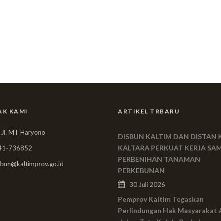
AK KAMI
ARTIKEL TRBARU
 Jl. MT Haryono
DISBUN KALTIM DAN DISTAN 
KALTARA PERKUAT KERJA SA
41-736852
PERBENIHAN TANAMAN
bun@kaltimprov.go.id
PERKEBUNAN
30 Juli 2026
Pemprov Kaltim Tegaskan
Perlindungan Hak Masyarakat 