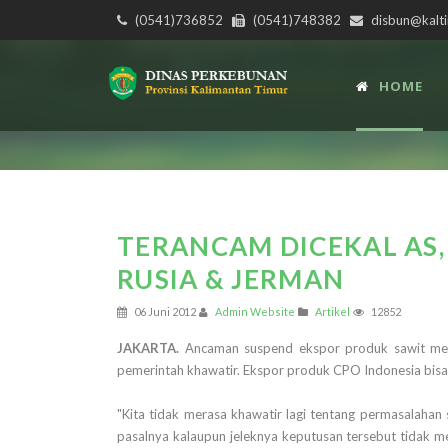
(0541)736852
(0541)748382
disbun@kalti
HOME
TERANCAM DICEKAL AS,
RUSIA & JERMAN
06 Juni 2012
Admin Website
Artikel
12852
JAKARTA.
Ancaman suspend ekspor produk sawit men
pemerintah khawatir. Ekspor produk CPO Indonesia bisa 
"Kita tidak merasa khawatir lagi tentang permasalahan
pasalnya kalaupun jeleknya keputusan tersebut tidak m