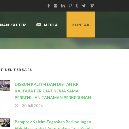
UNAN KALTIM
MEDIA
KONTAK
TIKEL TERBARU
DISBUN KALTIM DAN DISTAN KP
KALTARA PERKUAT KERJA SAMA
PERBENIHAN TANAMAN PERKEBUNAN
30 Juli 2026
Pemprov Kaltim Tegaskan Perlindungan
Hak Masyarakat Adat dalam Tata Kelola