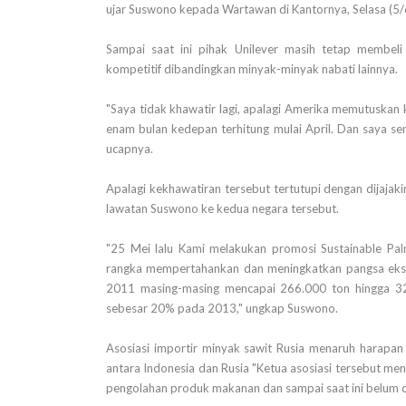
ujar Suswono kepada Wartawan di Kantornya, Selasa (5
Sampai saat ini pihak Unilever masih tetap membel
kompetitif dibandingkan minyak-minyak nabati lainnya.
"Saya tidak khawatir lagi, apalagi Amerika memutuskan
enam bulan kedepan terhitung mulai April. Dan saya sen
ucapnya.
Apalagi kekhawatiran tersebut tertutupi dengan dijajak
lawatan Suswono ke kedua negara tersebut.
"25 Mei lalu Kami melakukan promosi Sustainable Pal
rangka mempertahankan dan meningkatkan pangsa eksp
2011 masing-masing mencapai 266.000 ton hingga 323
sebesar 20% pada 2013," ungkap Suswono.
Asosiasi importir minyak sawit Rusia menaruh harapa
antara Indonesia dan Rusia "Ketua asosiasi tersebut m
pengolahan produk makanan dan sampai saat ini belum d