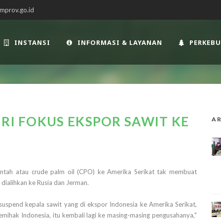
mprov.go.id
INSTANSI
INFORMASI & LAYANAN
PERKEB
 RI FOKUS EKSPOR SAWIT KE
AR
tah atau crude palm oil (CPO) ke Amerika Serikat tak membuat
dialihkan ke Rusia dan Jerman.
 suspend kepala sawit yang di ekspor Indonesia ke Amerika Serikat,
emihak Indonesia, itu kembali lagi ke masing-masing pengusahanya,"