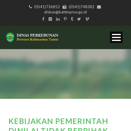
(0541)736852
(0541)748382
disbun@kaltimprov.go.id
KEBIJAKAN PEMERINTAH
DINILAI TIDAK BERPIHAK