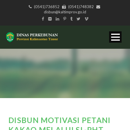
(0541)736852
(0541)748382
disbun@kaltimprov.go.id
DISBUN MOTIVASI PETANI
KAKAO MELALUI SL-PHT