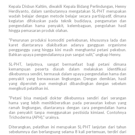
Kepala Disbun Kaltim, diwakili Kepala Bidang Perlindungan, Henny
Herdiyanto, dalam sambutannya mengatakan SL-PHT merupakan
wadah belajar dengan metode belajar secara partisipatif, dimana
kegiatan difokuskan pada teknik budidaya, pengamatan dan
pengendalian hama penyakit, kelembagaan, pengolahan hasil
hingga pemasaran produk olahan.
"Penurunan produksi komoditi perkebunan, khususnya lada dan
karet diantaranya diakibatkan adanya gangguan organisme
pengganggu yang hingga kini masih menghantui petani pekebun.
Bahkan upaya pengendaliannya pun sangat sulit," ungkap Henny.
SL-PHT, lanjutnya, sangat bermanfaat bagi petani dimana
kemampuan peserta diasah dalam melakukan identifikasi
dikebunnya sendiri, termasuk dalam upaya pengendalian hama dan
penyakit yang berwawasan lingkungan. Dengan demikian, hasil
yang diperoleh pun meningkat dibandingkan dengan sebelum
mengikuti pelatihan ini.
"Petani bisa menjadi dokter dikebunnya sendiri dari serangan
hama yang lebih menitikberatkan pada perawatan kebun yang
ramah lingkungan, diantaranya dengan cara pengendalian hama
dan penyakit tanpa menggunakan pestisida kimiawi. Contohnya
Trichoderma (APH)," urainya.
Diterangkan, pelatihan ini merupakan SL-PHT lanjutan dari tahun
sebelumnya dan berlangsung selama 8 kali pertemuan, terdiri dari