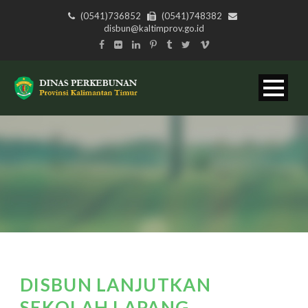
(0541)736852
(0541)748382
disbun@kaltimprov.go.id
DISBUN LANJUTKAN
SEKOLAH LAPANG