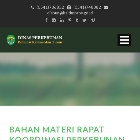
(0541)736852
(0541)748382
disbun@kaltimprov.go.id
BAHAN MATERI RAPAT
KOORDINASI PERKEBUNAN