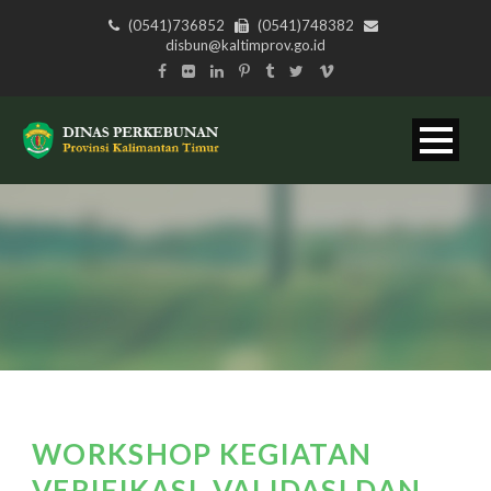
(0541)736852
(0541)748382
disbun@kaltimprov.go.id
WORKSHOP KEGIATAN
VERIFIKASI, VALIDASI DAN