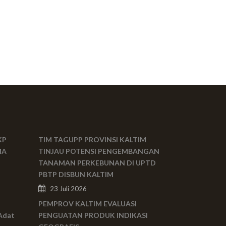
KP
TIM TAGUPP PROVINSI KALTIM
MA
TINJAU POTENSI PENGEMBANGAN
TANAMAN PERKEBUNAN DI UPTD
PBTP DISBUN KALTIM
23 Juli 2026
PEMPROV KALTIM EVALUASI
Adat
PENGUATAN PRODUK INDIKASI