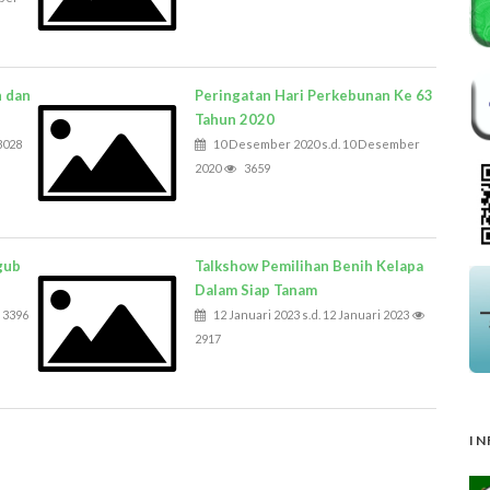
n dan
Peringatan Hari Perkebunan Ke 63
Tahun 2020
3028
10 Desember 2020 s.d. 10 Desember
2020
3659
gub
Talkshow Pemilihan Benih Kelapa
Dalam Siap Tanam
3396
12 Januari 2023 s.d. 12 Januari 2023
2917
IN