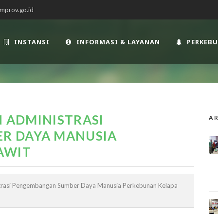
mprov.go.id
INSTANSI
INFORMASI & LAYANAN
PERKEB
N ADMINISTRASI
AR
R DAYA MANUSIA
AWIT
istrasi Pengembangan Sumber Daya Manusia Perkebunan Kelapa