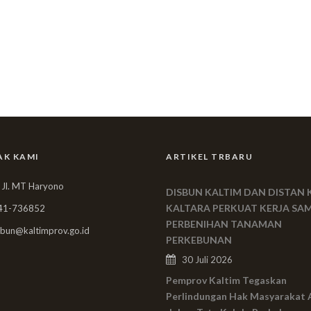
AK KAMI
ARTIKEL TRBARU
 Jl. MT Haryono
DISBUN KALTIM DAN DISTAN 
KALTARA PERKUAT KERJA SA
41-736852
PERBENIHAN TANAMAN
bun@kaltimprov.go.id
PERKEBUNAN
30 Juli 2026
Pemprov Kaltim Tegaskan
Perlindungan Hak Masyarakat 