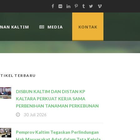
UNAN KALTIM
MEDIA
KONTAK
TIKEL TERBARU
DISBUN KALTIM DAN DISTAN KP
KALTARA PERKUAT KERJA SAMA
PERBENIHAN TANAMAN PERKEBUNAN
30 Juli 2026
Pemprov Kaltim Tegaskan Perlindungan
Hak Masyarakat Adat dalam Tata Kelola