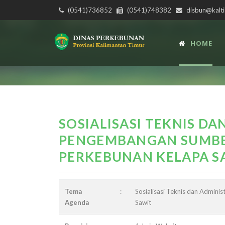
(0541)736852
(0541)748382
disbun@kalti
HOME
SOSIALISASI TEKNIS DA
PENGEMBANGAN SUMBE
PERKEBUNAN KELAPA S
Tema
:
Sosialisasi Teknis dan Admin
Agenda
Sawit