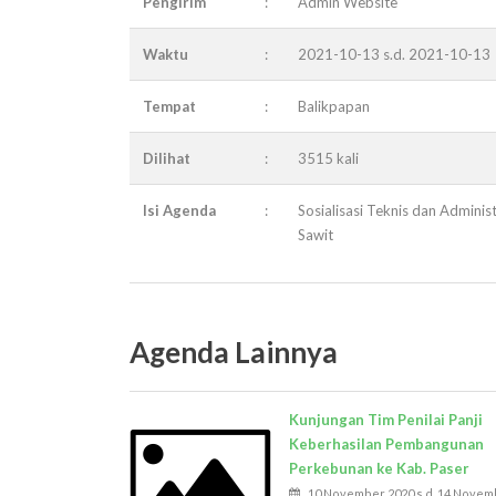
Pengirim
:
Admin Website
Waktu
:
2021-10-13 s.d. 2021-10-13
Tempat
:
Balikpapan
Dilihat
:
3515 kali
Isi Agenda
:
Sosialisasi Teknis dan Admin
Sawit
Agenda Lainnya
Kunjungan Tim Penilai Panji
Keberhasilan Pembangunan
Perkebunan ke Kab. Paser
10 November 2020 s.d. 14 Novem