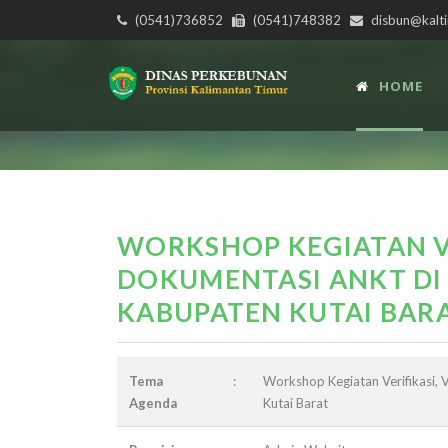
(0541)736852
(0541)748382
disbun@kalti
HOME
WORKSHOP KEGIATAN VE
DOKUMENTASI ANKT DI
KABUPATEN KUTAI BAR
Tema
:
Workshop Kegiatan Verifikasi,
Agenda
Kutai Barat