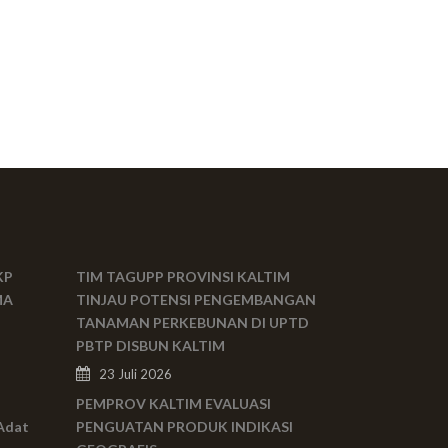
KP
TIM TAGUPP PROVINSI KALTIM
MA
TINJAU POTENSI PENGEMBANGAN
TANAMAN PERKEBUNAN DI UPTD
PBTP DISBUN KALTIM
23 Juli 2026
PEMPROV KALTIM EVALUASI
Adat
PENGUATAN PRODUK INDIKASI