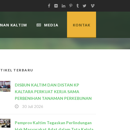
UNAN KALTIM
MEDIA
KONTAK
TIKEL TERBARU
DISBUN KALTIM DAN DISTAN KP
KALTARA PERKUAT KERJA SAMA
PERBENIHAN TANAMAN PERKEBUNAN
30 Juli 2026
Pemprov Kaltim Tegaskan Perlindungan
Hak Masyarakat Adat dalam Tata Kelola