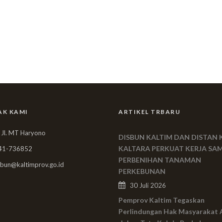
AK KAMI
ARTIKEL TRBARU
 Jl. MT Haryono
DISBUN KALTIM DAN DISTAN 
KALTARA PERKUAT KERJA SA
41-736852
PERBENIHAN TANAMAN
bun@kaltimprov.go.id
PERKEBUNAN
30 Juli 2026
Pemprov Kaltim Tegaskan
Perlindungan Hak Masyarakat 