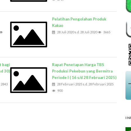
Pelatihan Pengolahan Produk
n
Kakao
28 Juli 2020 s.d. 28 Juli 2020
3665
t bagi
Rapat Penetapan Harga TBS
sd 30)
Produksi Pekebun yang Bermitra
Periode I ( 16 s/d 28 Februari 2025)
2843
28 Februari 2025 s.d. 28 Februari 2025
900
IN