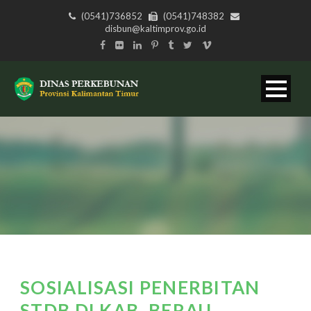
(0541)736852
(0541)748382
disbun@kaltimprov.go.id
SOSIALISASI PENERBITAN
STDB DI KAB. BERAU