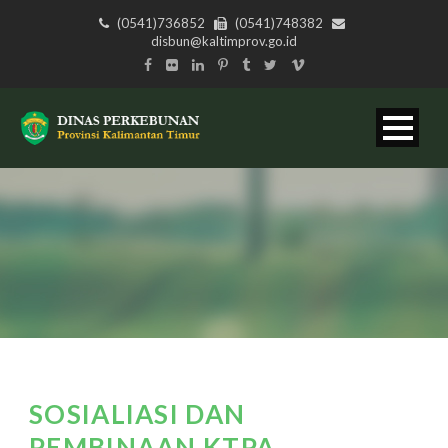
(0541)736852
(0541)748382
disbun@kaltimprov.go.id
SOSIALIASI DAN
PEMBINAAN KTPA