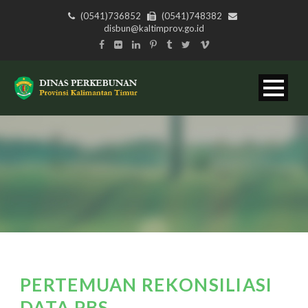
(0541)736852
(0541)748382
disbun@kaltimprov.go.id
PERTEMUAN REKONSILIASI
DATA PBS