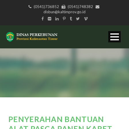
(0541)736852
(0541)748382
disbun@kaltimprov.go.id
PENYERAHAN BANTUAN
ALAT PASCA PANEN KARET