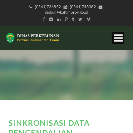
(0541)736852
(0541)748382
disbun@kaltimprov.go.id
SINKRONISASI DATA
PENGENDALIAN