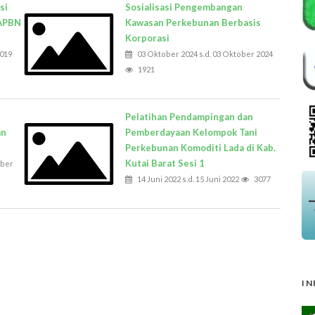
si
Sosialisasi Pengembangan
/APBN
Kawasan Perkebunan Berbasis
Korporasi
2019
03 Oktober 2024 s.d. 03 Oktober 2024
1921
Pelatihan Pendampingan dan
an
Pemberdayaan Kelompok Tani
Perkebunan Komoditi Lada di Kab.
Kutai Barat Sesi 1
mber
14 Juni 2022 s.d. 15 Juni 2022
3077
IN