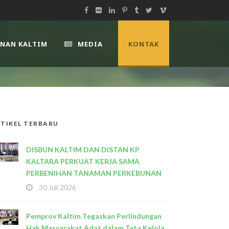
UNAN KALTIM
MEDIA
KONTAK
TIKEL TERBARU
DISBUN KALTIM DAN DISTAN KP
KALTARA PERKUAT KERJA SAMA
PERBENIHAN TANAMAN PERKEBUNAN
30 Juli 2026
Pemprov Kaltim Tegaskan Perlindungan
Hak Masyarakat Adat dalam Tata Kelola