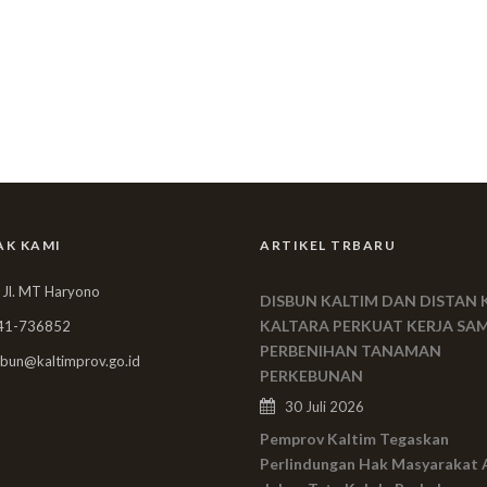
AK KAMI
ARTIKEL TRBARU
 Jl. MT Haryono
DISBUN KALTIM DAN DISTAN 
KALTARA PERKUAT KERJA SA
41-736852
PERBENIHAN TANAMAN
bun@kaltimprov.go.id
PERKEBUNAN
30 Juli 2026
Pemprov Kaltim Tegaskan
Perlindungan Hak Masyarakat 