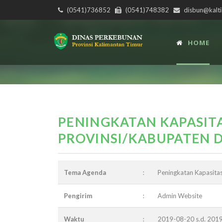
(0541)736852
(0541)748382
disbun@kalti
HOME
PENINGKATAN KAPASIT
PROVINSI/KABUPATEN 
Tema Agenda
:
Peningkatan Kapasita
Pengirim
:
Admin Website
Waktu
:
2019-08-20 s.d. 201