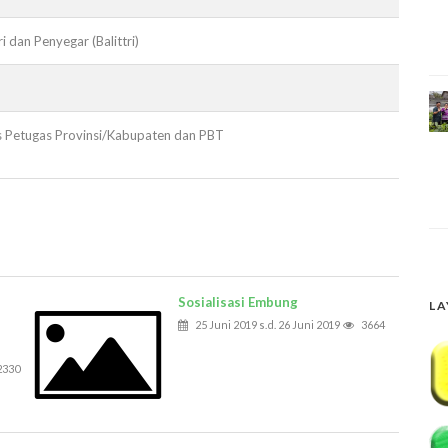
ri dan Penyegar (Balittri)
s Petugas Provinsi/Kabupaten dan PBT
Sosialisasi Embung
LA
25 Juni 2019 s.d. 26 Juni 2019
3664
2330