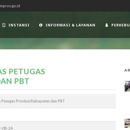
mprov.go.id
INSTANSI
INFORMASI & LAYANAN
PERKEB
AS PETUGAS
AR
DAN PBT
s Petugas Provinsi/Kabupaten dan PBT
9-08-24