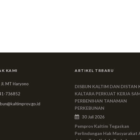
AK KAMI
ARTIKEL TRBARU
 Jl. MT Haryono
DISBUN KALTIM DAN DISTAN 
KALTARA PERKUAT KERJA SA
41-736852
PERBENIHAN TANAMAN
bun@kaltimprov.go.id
PERKEBUNAN
30 Juli 2026
Pemprov Kaltim Tegaskan
Perlindungan Hak Masyarakat 