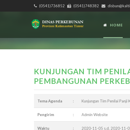
(0541)736852
(0541)748382
disbun@kalti
HOME
KUNJUNGAN TIM PENILA
PEMBANGUNAN PERKEB
Tema Agenda
:
Kunjungan Tim Penilai Panj
Pengirim
:
Admin Website
Waktu
:
2020-11-05 s.d. 2020-11-