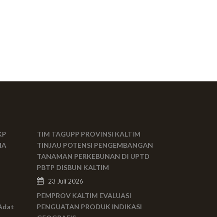
KP
TIM TAGUPP PROVINSI KALTIM
MA
TINJAU POTENSI PENGEMBANGAN
TANAMAN PERKEBUNAN DI UPTD
PBTP DISBUN KALTIM
23 Juli 2026
PEMPROV KALTIM EVALUASI
Adat
PENGUATAN PRODUK INDIKASI