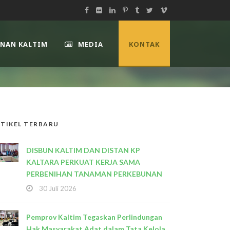
UNAN KALTIM
MEDIA
KONTAK
TIKEL TERBARU
DISBUN KALTIM DAN DISTAN KP
KALTARA PERKUAT KERJA SAMA
PERBENIHAN TANAMAN PERKEBUNAN
30 Juli 2026
Pemprov Kaltim Tegaskan Perlindungan
Hak Masyarakat Adat dalam Tata Kelola