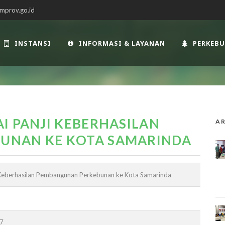
mprov.go.id
INSTANSI
INFORMASI & LAYANAN
PERKEB
I PANJI KEBERHASILAN
AR
UNAN KE KOTA SAMARINDA
i Keberhasilan Pembangunan Perkebunan ke Kota Samarinda
07