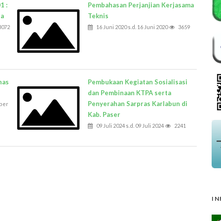
1 :
Pembahasan Perjanjian Kerjasama
la
Teknis
3072
16 Juni 2020 s.d. 16 Juni 2020
3659
nas
Pembukaan Kegiatan Sosialisasi
dan Pembinaan KTPA serta
Penyerahan Sarpras Karlabun di
ber
Kab. Paser
09 Juli 2024 s.d. 09 Juli 2024
2241
IN